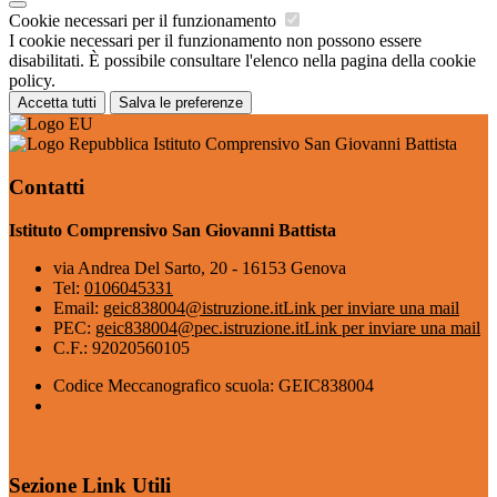
Cookie necessari per il funzionamento
I cookie necessari per il funzionamento non possono essere
disabilitati. È possibile consultare l'elenco nella pagina della cookie
policy.
Accetta tutti
Salva le preferenze
Istituto Comprensivo San Giovanni Battista
Contatti
Istituto Comprensivo San Giovanni Battista
via Andrea Del Sarto, 20 - 16153 Genova
Tel:
0106045331
Email:
geic838004@istruzione.it
Link per inviare una mail
PEC:
geic838004@pec.istruzione.it
Link per inviare una mail
C.F.: 92020560105
Codice Meccanografico scuola: GEIC838004
Sezione Link Utili