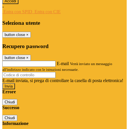
-
Entra con SPID
Entra con CIE
Seleziona utente
button close
×
Recupero password
button close
×
E-mail
Verrà inviato un messaggio
all'indirizzo indicato con le istruzioni necessarie.
E-mail inviata, si prega di controllare la casella di posta elettronica!
Errore
Chiudi
Successo
Chiudi
Informazione