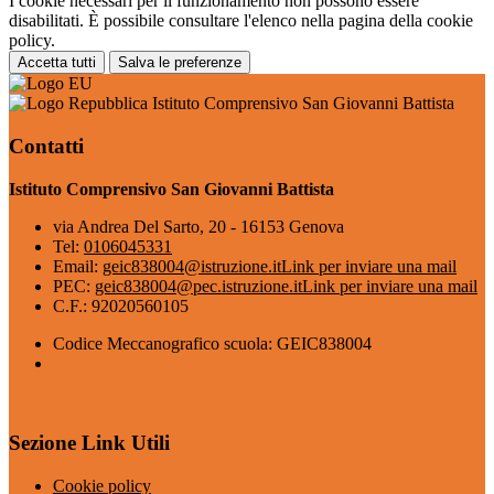
I cookie necessari per il funzionamento non possono essere
disabilitati. È possibile consultare l'elenco nella pagina della cookie
policy.
Accetta tutti
Salva le preferenze
Istituto Comprensivo San Giovanni Battista
Contatti
Istituto Comprensivo San Giovanni Battista
via Andrea Del Sarto, 20 - 16153 Genova
Tel:
0106045331
Email:
geic838004@istruzione.it
Link per inviare una mail
PEC:
geic838004@pec.istruzione.it
Link per inviare una mail
C.F.: 92020560105
Codice Meccanografico scuola: GEIC838004
Sezione Link Utili
Cookie policy