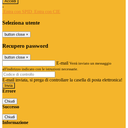
-
Entra con SPID
Entra con CIE
Seleziona utente
button close
×
Recupero password
button close
×
E-mail
Verrà inviato un messaggio
all'indirizzo indicato con le istruzioni necessarie.
E-mail inviata, si prega di controllare la casella di posta elettronica!
Errore
Chiudi
Successo
Chiudi
Informazione