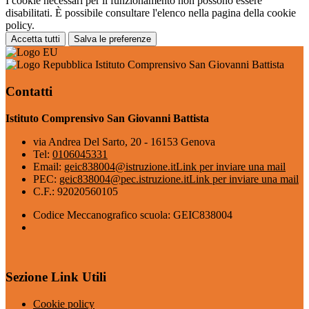
I cookie necessari per il funzionamento non possono essere
disabilitati. È possibile consultare l'elenco nella pagina della cookie
policy.
Accetta tutti
Salva le preferenze
Istituto Comprensivo San Giovanni Battista
Contatti
Istituto Comprensivo San Giovanni Battista
via Andrea Del Sarto, 20 - 16153 Genova
Tel:
0106045331
Email:
geic838004@istruzione.it
Link per inviare una mail
PEC:
geic838004@pec.istruzione.it
Link per inviare una mail
C.F.: 92020560105
Codice Meccanografico scuola: GEIC838004
Sezione Link Utili
Cookie policy