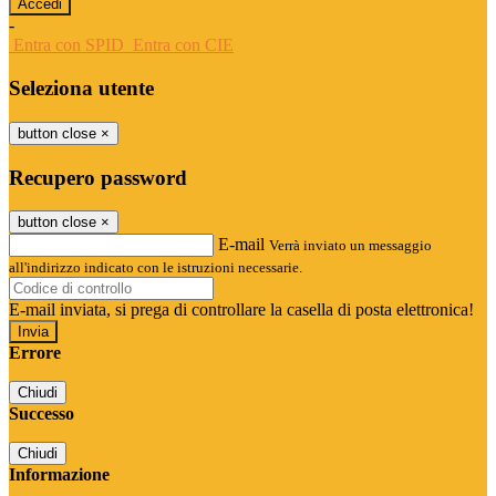
-
Entra con SPID
Entra con CIE
Seleziona utente
button close
×
Recupero password
button close
×
E-mail
Verrà inviato un messaggio
all'indirizzo indicato con le istruzioni necessarie.
E-mail inviata, si prega di controllare la casella di posta elettronica!
Errore
Chiudi
Successo
Chiudi
Informazione