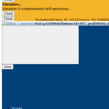
Attendere...
Attendere il completamento dell'operazione...
Chiudi
Chiudi
Via Andrea Del Sarto, 20 - 16153 Genova - Tel. 01060
Istituto Comprensivo
Mail: geic838004@istruzione.it - PEC: geic838004@pec
close
Scuola