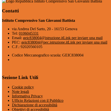
Istituto Comprensivo San Giovanni Battista
Contatti
Istituto Comprensivo San Giovanni Battista
via Andrea Del Sarto, 20 - 16153 Genova
Tel:
0106045331
Email:
geic838004@istruzione.it
Link per inviare una mail
PEC:
geic838004@pec.istruzione.it
Link per inviare una mail
C.F.: 92020560105
Codice Meccanografico scuola: GEIC838004
Sezione Link Utili
Cookie policy
Note legali
Informativa Privacy
Ufficio Relazioni con il Pubblico
Dichiarazione di accessibilità
Obiettivi di accessibilità