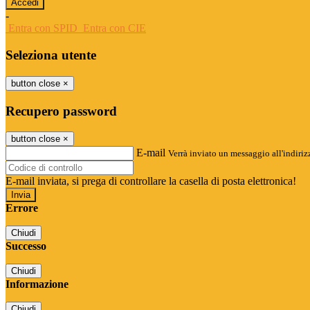
-
Entra con SPID
Entra con CIE
Seleziona utente
button close
×
Recupero password
button close
×
E-mail
Verrà inviato un messaggio all'indirizz
E-mail inviata, si prega di controllare la casella di posta elettronica!
Errore
Chiudi
Successo
Chiudi
Informazione
Chiudi