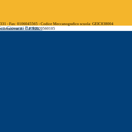
45331 - Fax: 0106045565 - Codice Meccanografico scuola: GEIC838004
San Giovanni Battista
.istruzione.it - C.F. 92020560105