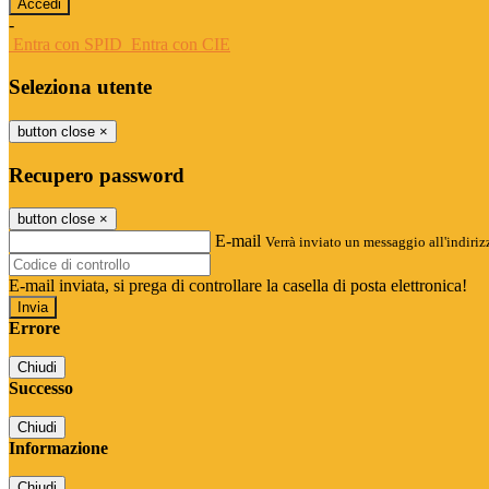
-
Entra con SPID
Entra con CIE
Seleziona utente
button close
×
Recupero password
button close
×
E-mail
Verrà inviato un messaggio all'indirizz
E-mail inviata, si prega di controllare la casella di posta elettronica!
Errore
Chiudi
Successo
Chiudi
Informazione
Chiudi