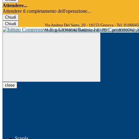
Attendere...
Attendere il completamento dell'operazione...
Chiudi
Chiudi
Via Andrea Del Sarto, 20 - 16153 Genova - Tel. 01060
Istituto Comprensivo
Mail: geic838004@istruzione.it - PEC: geic838004@pec
close
Scuola