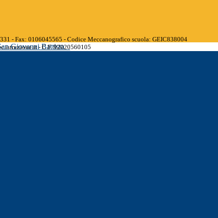
45331 - Fax: 0106045565 - Codice Meccanografico scuola: GEIC838004
San Giovanni Battista
.istruzione.it - C.F. 92020560105