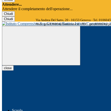
Attendere...
Attendere il completamento dell'operazione...
Chiudi
Chiudi
Via Andrea Del Sarto, 20 - 16153 Genova - Tel. 01060
Istituto Comprensivo
Mail: geic838004@istruzione.it - PEC: geic838004@pec
close
Scuola