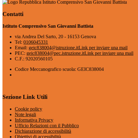
Istituto Comprensivo San Giovanni Battista
Contatti
Istituto Comprensivo San Giovanni Battista
via Andrea Del Sarto, 20 - 16153 Genova
Tel:
0106045331
Email:
geic838004@istruzione.it
Link per inviare una mail
PEC:
geic838004@pec.istruzione.it
Link per inviare una mail
C.F.: 92020560105
Codice Meccanografico scuola: GEIC838004
Sezione Link Utili
Cookie policy
Note legali
Informativa Privacy
Ufficio Relazioni con il Pubblico
Dichiarazione di accessibilità
Obiettivi di accessibilità