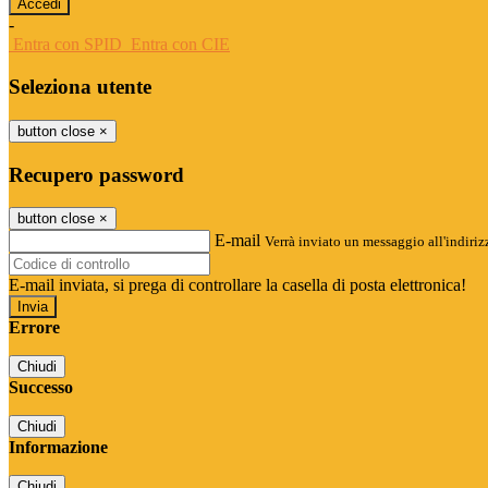
-
Entra con SPID
Entra con CIE
Seleziona utente
button close
×
Recupero password
button close
×
E-mail
Verrà inviato un messaggio all'indirizz
E-mail inviata, si prega di controllare la casella di posta elettronica!
Errore
Chiudi
Successo
Chiudi
Informazione
Chiudi