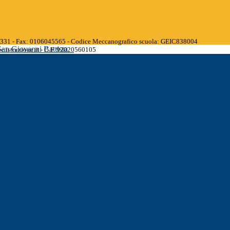
45331 - Fax: 0106045565 - Codice Meccanografico scuola: GEIC838004
San Giovanni Battista
.istruzione.it - C.F. 92020560105