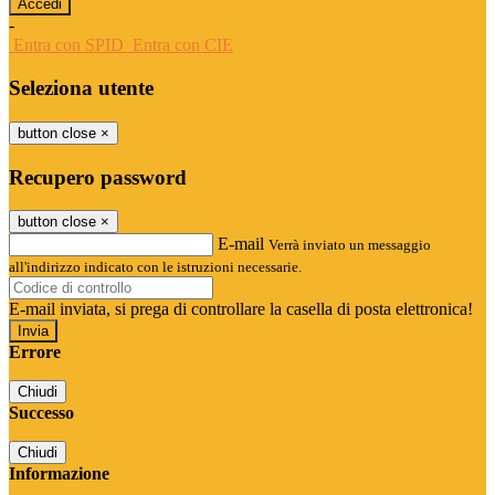
-
Entra con SPID
Entra con CIE
Seleziona utente
button close
×
Recupero password
button close
×
E-mail
Verrà inviato un messaggio
all'indirizzo indicato con le istruzioni necessarie.
E-mail inviata, si prega di controllare la casella di posta elettronica!
Errore
Chiudi
Successo
Chiudi
Informazione