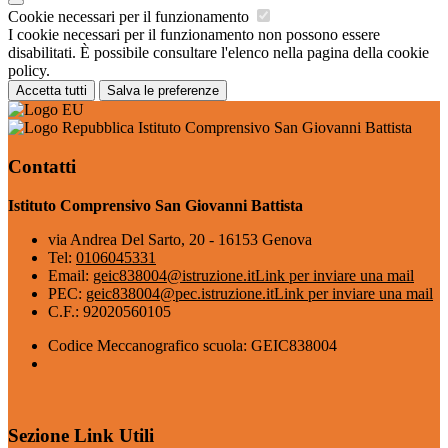
Cookie necessari per il funzionamento
I cookie necessari per il funzionamento non possono essere
disabilitati. È possibile consultare l'elenco nella pagina della cookie
policy.
Accetta tutti
Salva le preferenze
Istituto Comprensivo San Giovanni Battista
Contatti
Istituto Comprensivo San Giovanni Battista
via Andrea Del Sarto, 20 - 16153 Genova
Tel:
0106045331
Email:
geic838004@istruzione.it
Link per inviare una mail
PEC:
geic838004@pec.istruzione.it
Link per inviare una mail
C.F.: 92020560105
Codice Meccanografico scuola: GEIC838004
Sezione Link Utili