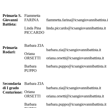
Primaria S.
Fiammetta
Giovanni
FARINA
fiammetta.farina@icsangiovannibattista.i
Battista:
Linda Pina
linda.piccardo@icsangiovannibattista.it
PICCARDO
Barbara ZIA
Primaria
barbara.zia@icsangiovannibattista.it
Rodari:
Oriana
ORSETTI
oriana.orsetti@icsangiovannibattista.it
Barbara
barbara.puppo@icsangiovannibattista.it
PUPPO
Secondaria
Barbara ZIA
di I grado
barbara.zia@icsangiovannibattista.it
Oriana
Centurione:
ORSETTI
oriana.orsetti@icsangiovannibattista.it
Barbara
barbara.puppo@icsangiovannibattista.it