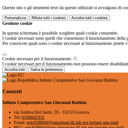
Questo sito o gli strumenti terzi da questo utilizzati si avvalgono di coo
Personalizza
Rifiuta tutti
i cookies
Accetta tutti
i cookies
Gestione cookie
In questa schermata è possibile scegliere quali cookie consentire.
I cookie necessari sono quelli che consentono il funzionamento della pi
Per conoscere quali sono i cookie necessari al funzionamento potete v
Cookie necessari per il funzionamento
I cookie necessari per il funzionamento non possono essere disabilitati.
Accetta tutti
Salva le preferenze
Istituto Comprensivo San Giovanni Battista
Contatti
Istituto Comprensivo San Giovanni Battista
via Andrea Del Sarto, 20 - 16153 Genova
Tel:
0106045331
Email:
geic838004@istruzione.it
Link per inviare una mail
PEC:
geic838004@pec.istruzione.it
Link per inviare una mail