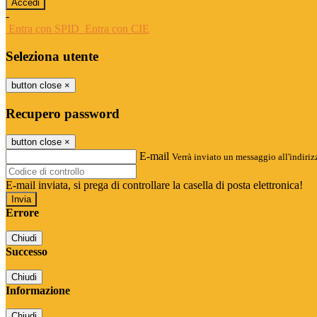
-
Entra con SPID
Entra con CIE
Seleziona utente
button close
×
Recupero password
button close
×
E-mail
Verrà inviato un messaggio all'indirizz
E-mail inviata, si prega di controllare la casella di posta elettronica!
Errore
Chiudi
Successo
Chiudi
Informazione
Chiudi