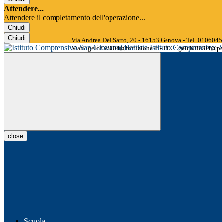
Attendere...
Attendere il completamento dell'operazione...
Chiudi
Chiudi
Via Andrea Del Sarto, 20 - 16153 Genova - Tel. 01060
Istituto Comprensivo
Mail: geic838004@istruzione.it - PEC: geic838004@pec
close
Scuola