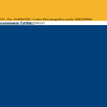
45331 - Fax: 0106045565 - Codice Meccanografico scuola: GEIC838004
San Giovanni Battista
.istruzione.it - C.F. 92020560105