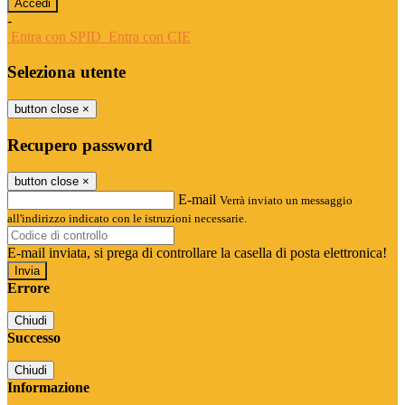
-
Entra con SPID
Entra con CIE
Seleziona utente
button close
×
Recupero password
button close
×
E-mail
Verrà inviato un messaggio
all'indirizzo indicato con le istruzioni necessarie.
E-mail inviata, si prega di controllare la casella di posta elettronica!
Errore
Chiudi
Successo
Chiudi
Informazione