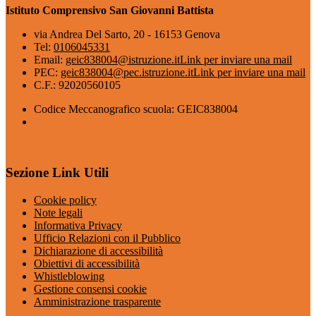
Istituto Comprensivo San Giovanni Battista
via Andrea Del Sarto, 20 - 16153 Genova
Tel:
0106045331
Email:
geic838004@istruzione.it
Link per inviare una mail
PEC:
geic838004@pec.istruzione.it
Link per inviare una mail
C.F.: 92020560105
Codice Meccanografico scuola: GEIC838004
Sezione Link Utili
Cookie policy
Note legali
Informativa Privacy
Ufficio Relazioni con il Pubblico
Dichiarazione di accessibilità
Obiettivi di accessibilità
Whistleblowing
Gestione consensi cookie
Amministrazione trasparente