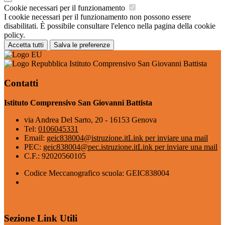
Cookie necessari per il funzionamento
I cookie necessari per il funzionamento non possono essere
disabilitati. È possibile consultare l'elenco nella pagina della cookie
policy.
Accetta tutti
Salva le preferenze
Istituto Comprensivo San Giovanni Battista
Contatti
Istituto Comprensivo San Giovanni Battista
via Andrea Del Sarto, 20 - 16153 Genova
Tel:
0106045331
Email:
geic838004@istruzione.it
Link per inviare una mail
PEC:
geic838004@pec.istruzione.it
Link per inviare una mail
C.F.: 92020560105
Codice Meccanografico scuola: GEIC838004
Sezione Link Utili