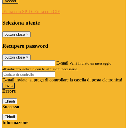
-
Entra con SPID
Entra con CIE
Seleziona utente
button close
×
Recupero password
button close
×
E-mail
Verrà inviato un messaggio
all'indirizzo indicato con le istruzioni necessarie.
E-mail inviata, si prega di controllare la casella di posta elettronica!
Errore
Chiudi
Successo
Chiudi
Informazione