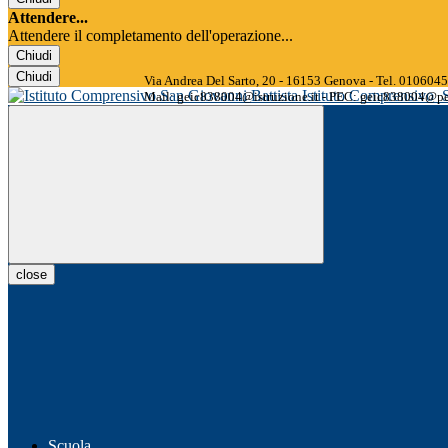
Attendere...
Attendere il completamento dell'operazione...
Chiudi
Chiudi
Via Andrea Del Sarto, 20 - 16153 Genova - Tel. 01060
Istituto Comprensivo
Mail: geic838004@istruzione.it - PEC: geic838004@pec
close
Scuola