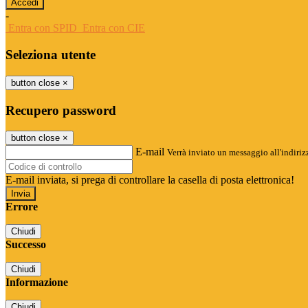
-
Entra con SPID
Entra con CIE
Seleziona utente
button close
×
Recupero password
button close
×
E-mail
Verrà inviato un messaggio all'indirizz
E-mail inviata, si prega di controllare la casella di posta elettronica!
Errore
Chiudi
Successo
Chiudi
Informazione
Chiudi