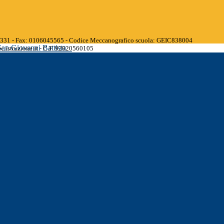
45331 - Fax: 0106045565 - Codice Meccanografico scuola: GEIC838004
San Giovanni Battista
.istruzione.it - C.F. 92020560105