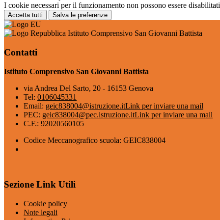
I cookie necessari per il funzionamento non possono essere disabilitati.
Accetta tutti
Salva le preferenze
Istituto Comprensivo San Giovanni Battista
Contatti
Istituto Comprensivo San Giovanni Battista
via Andrea Del Sarto, 20 - 16153 Genova
Tel:
0106045331
Email:
geic838004@istruzione.it
Link per inviare una mail
PEC:
geic838004@pec.istruzione.it
Link per inviare una mail
C.F.: 92020560105
Codice Meccanografico scuola: GEIC838004
Sezione Link Utili
Cookie policy
Note legali