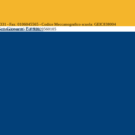
45331 - Fax: 0106045565 - Codice Meccanografico scuola: GEIC838004
San Giovanni Battista
.istruzione.it - C.F. 92020560105