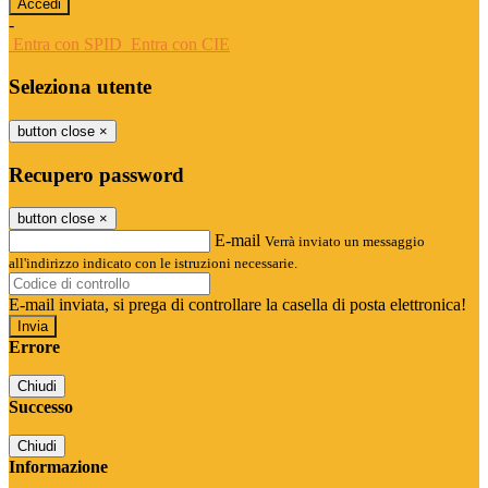
-
Entra con SPID
Entra con CIE
Seleziona utente
button close
×
Recupero password
button close
×
E-mail
Verrà inviato un messaggio
all'indirizzo indicato con le istruzioni necessarie.
E-mail inviata, si prega di controllare la casella di posta elettronica!
Errore
Chiudi
Successo
Chiudi
Informazione