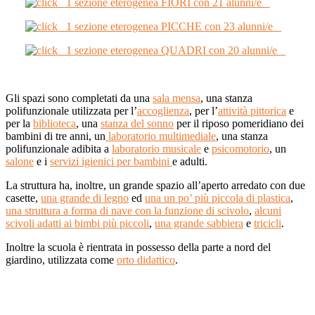
1 sezione eterogenea FIORI con 21 alunni/e
1 sezione eterogenea PICCHE con 23 alunni/e
1 sezione eterogenea QUADRI con 20 alunni/e
Gli spazi sono completati da una
sala mensa
, una stanza
polifunzionale utilizzata per l’
accoglienza
, per l’
attività pittorica
e
per la
biblioteca
, una
stanza del sonno
per il riposo pomeridiano dei
bambini di tre anni, un
laboratorio multimediale
, una stanza
polifunzionale adibita a
laboratorio musicale
e
psicomotorio
, un
salone
e i
servizi igienici per bambini
e adulti.
La struttura ha, inoltre, un grande spazio all’aperto arredato con due
casette,
una grande di legno
ed
una un po’ più piccola di plastica
,
una struttura a forma di nave con la funzione di scivolo
,
alcuni
scivoli adatti ai bimbi più piccoli
,
una grande sabbiera
e
tricicli
.
Inoltre la scuola è rientrata in possesso della parte a nord del
giardino, utilizzata come
orto didattico
.