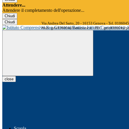
Attendere...
Attendere il completamento dell'operazione...
Chiudi
Chiudi
Via Andrea Del Sarto, 20 - 16153 Genova - Tel. 01060
Istituto Comprensivo
Mail: geic838004@istruzione.it - PEC: geic838004@pec
close
Scuola