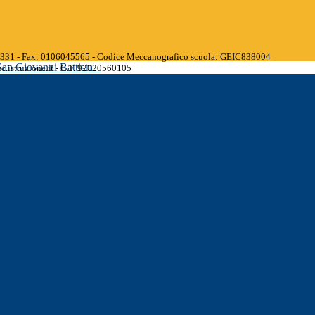
45331 - Fax: 0106045565 - Codice Meccanografico scuola: GEIC838004
San Giovanni Battista
.istruzione.it - C.F. 92020560105