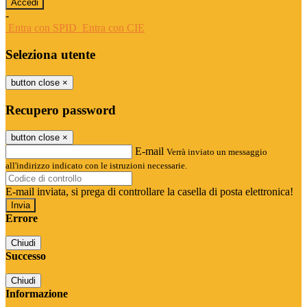
-
Entra con SPID
Entra con CIE
Seleziona utente
button close
×
Recupero password
button close
×
E-mail
Verrà inviato un messaggio
all'indirizzo indicato con le istruzioni necessarie.
E-mail inviata, si prega di controllare la casella di posta elettronica!
Errore
Chiudi
Successo
Chiudi
Informazione