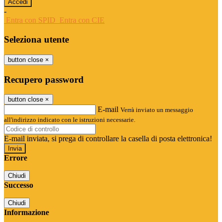
-
Entra con SPID
Entra con CIE
Seleziona utente
button close
×
Recupero password
button close
×
E-mail
Verrà inviato un messaggio
all'indirizzo indicato con le istruzioni necessarie.
E-mail inviata, si prega di controllare la casella di posta elettronica!
Errore
Chiudi
Successo
Chiudi
Informazione