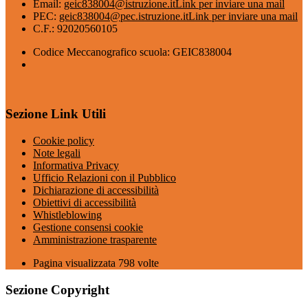
Email:
geic838004@istruzione.it
Link per inviare una mail
PEC:
geic838004@pec.istruzione.it
Link per inviare una mail
C.F.: 92020560105
Codice Meccanografico scuola: GEIC838004
Sezione Link Utili
Cookie policy
Note legali
Informativa Privacy
Ufficio Relazioni con il Pubblico
Dichiarazione di accessibilità
Obiettivi di accessibilità
Whistleblowing
Gestione consensi cookie
Amministrazione trasparente
Pagina visualizzata
798
volte
Sezione Copyright