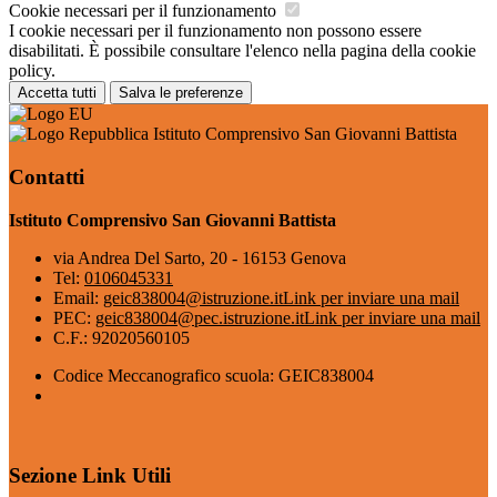
Cookie necessari per il funzionamento
I cookie necessari per il funzionamento non possono essere
disabilitati. È possibile consultare l'elenco nella pagina della cookie
policy.
Accetta tutti
Salva le preferenze
Istituto Comprensivo San Giovanni Battista
Contatti
Istituto Comprensivo San Giovanni Battista
via Andrea Del Sarto, 20 - 16153 Genova
Tel:
0106045331
Email:
geic838004@istruzione.it
Link per inviare una mail
PEC:
geic838004@pec.istruzione.it
Link per inviare una mail
C.F.: 92020560105
Codice Meccanografico scuola: GEIC838004
Sezione Link Utili