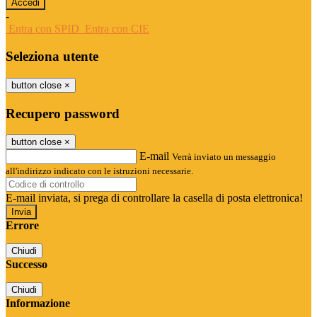
-
Entra con SPID
Entra con CIE
Seleziona utente
button close
×
Recupero password
button close
×
E-mail
Verrà inviato un messaggio
all'indirizzo indicato con le istruzioni necessarie.
E-mail inviata, si prega di controllare la casella di posta elettronica!
Errore
Chiudi
Successo
Chiudi
Informazione