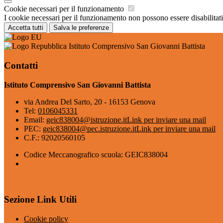
Cookie necessari per il funzionamento
I cookie necessari per il funzionamento non possono essere disabilitati.
Accetta tutti
Salva le preferenze
Istituto Comprensivo San Giovanni Battista
Contatti
Istituto Comprensivo San Giovanni Battista
via Andrea Del Sarto, 20 - 16153 Genova
Tel:
0106045331
Email:
geic838004@istruzione.it
Link per inviare una mail
PEC:
geic838004@pec.istruzione.it
Link per inviare una mail
C.F.: 92020560105
Codice Meccanografico scuola: GEIC838004
Sezione Link Utili
Cookie policy