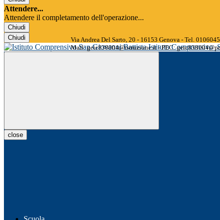
Attendere...
Attendere il completamento dell'operazione...
Chiudi
Chiudi
Via Andrea Del Sarto, 20 - 16153 Genova - Tel. 01060
Istituto Comprensivo
Mail: geic838004@istruzione.it - PEC: geic838004@pec
close
Scuola