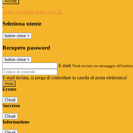
-
Entra con SPID
Entra con CIE
Seleziona utente
button close
×
Recupero password
button close
×
E-mail
Verrà inviato un messaggio all'indirizz
E-mail inviata, si prega di controllare la casella di posta elettronica!
Errore
Chiudi
Successo
Chiudi
Informazione
Chiudi