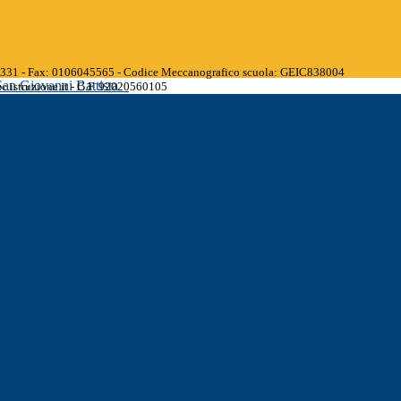
45331 - Fax: 0106045565 - Codice Meccanografico scuola: GEIC838004
San Giovanni Battista
.istruzione.it - C.F. 92020560105