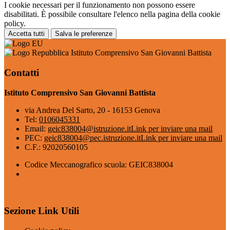
I cookie necessari per il funzionamento non possono essere
disabilitati. È possibile consultare l'elenco nella pagina della cookie
policy.
Accetta tutti
Salva le preferenze
Istituto Comprensivo San Giovanni Battista
Contatti
Istituto Comprensivo San Giovanni Battista
via Andrea Del Sarto, 20 - 16153 Genova
Tel:
0106045331
Email:
geic838004@istruzione.it
Link per inviare una mail
PEC:
geic838004@pec.istruzione.it
Link per inviare una mail
C.F.: 92020560105
Codice Meccanografico scuola: GEIC838004
Sezione Link Utili