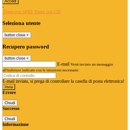
-
Entra con SPID
Entra con CIE
Seleziona utente
button close
×
Recupero password
button close
×
E-mail
Verrà inviato un messaggio
all'indirizzo indicato con le istruzioni necessarie.
E-mail inviata, si prega di controllare la casella di posta elettronica!
Errore
Chiudi
Successo
Chiudi
Informazione