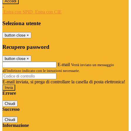
-
Entra con SPID
Entra con CIE
Seleziona utente
button close
×
Recupero password
button close
×
E-mail
Verrà inviato un messaggio
all'indirizzo indicato con le istruzioni necessarie.
E-mail inviata, si prega di controllare la casella di posta elettronica!
Errore
Chiudi
Successo
Chiudi
Informazione