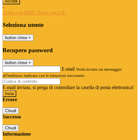
-
Entra con SPID
Entra con CIE
Seleziona utente
button close
×
Recupero password
button close
×
E-mail
Verrà inviato un messaggio
all'indirizzo indicato con le istruzioni necessarie.
E-mail inviata, si prega di controllare la casella di posta elettronica!
Errore
Chiudi
Successo
Chiudi
Informazione