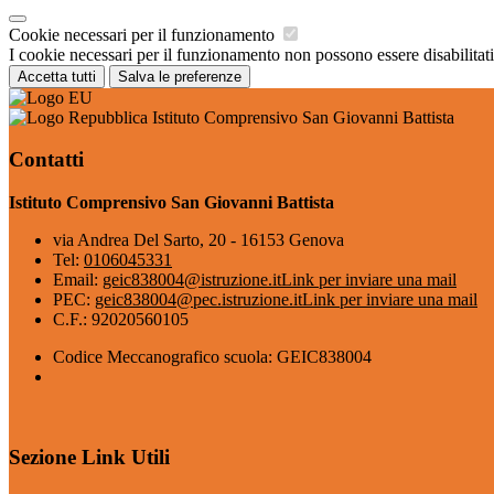
Cookie necessari per il funzionamento
I cookie necessari per il funzionamento non possono essere disabilitati.
Accetta tutti
Salva le preferenze
Istituto Comprensivo San Giovanni Battista
Contatti
Istituto Comprensivo San Giovanni Battista
via Andrea Del Sarto, 20 - 16153 Genova
Tel:
0106045331
Email:
geic838004@istruzione.it
Link per inviare una mail
PEC:
geic838004@pec.istruzione.it
Link per inviare una mail
C.F.: 92020560105
Codice Meccanografico scuola: GEIC838004
Sezione Link Utili