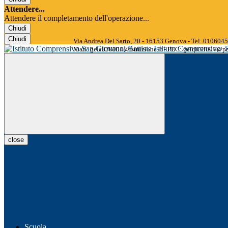
Attendere...
Attendere il completamento dell'operazione...
Chiudi
Chiudi
Via Andrea Del Sarto, 20 - 16153 Genova - Tel. 01060
Istituto Comprensivo
Mail: geic838004@istruzione.it - PEC: geic838004@pec
close
Scuola