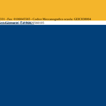
45331 - Fax: 0106045565 - Codice Meccanografico scuola: GEIC838004
San Giovanni Battista
.istruzione.it - C.F. 92020560105