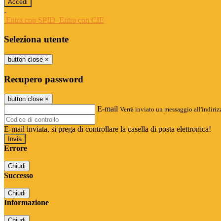
-
Entra con SPID
Entra con CIE
Seleziona utente
button close
×
Recupero password
button close
×
E-mail
Verrà inviato un messaggio all'indirizz
E-mail inviata, si prega di controllare la casella di posta elettronica!
Errore
Chiudi
Successo
Chiudi
Informazione
Chiudi