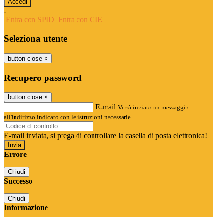
-
Entra con SPID
Entra con CIE
Seleziona utente
button close
×
Recupero password
button close
×
E-mail
Verrà inviato un messaggio
all'indirizzo indicato con le istruzioni necessarie.
E-mail inviata, si prega di controllare la casella di posta elettronica!
Errore
Chiudi
Successo
Chiudi
Informazione