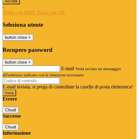
-
Entra con SPID
Entra con CIE
Seleziona utente
button close
×
Recupero password
button close
×
E-mail
Verrà inviato un messaggio
all'indirizzo indicato con le istruzioni necessarie.
E-mail inviata, si prega di controllare la casella di posta elettronica!
Errore
Chiudi
Successo
Chiudi
Informazione