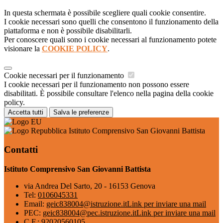
In questa schermata è possibile scegliere quali cookie consentire.
I cookie necessari sono quelli che consentono il funzionamento della
piattaforma e non è possibile disabilitarli.
Per conoscere quali sono i cookie necessari al funzionamento potete
visionare la
COOKIE POLICY
.
Cookie necessari per il funzionamento
I cookie necessari per il funzionamento non possono essere
disabilitati. È possibile consultare l'elenco nella pagina della cookie
policy.
Accetta tutti
Salva le preferenze
Istituto Comprensivo San Giovanni Battista
Contatti
Istituto Comprensivo San Giovanni Battista
via Andrea Del Sarto, 20 - 16153 Genova
Tel:
0106045331
Email:
geic838004@istruzione.it
Link per inviare una mail
PEC:
geic838004@pec.istruzione.it
Link per inviare una mail
C.F.: 92020560105