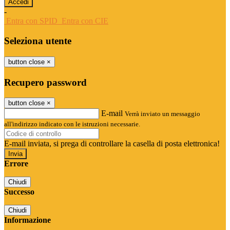
-
Entra con SPID
Entra con CIE
Seleziona utente
button close
×
Recupero password
button close
×
E-mail
Verrà inviato un messaggio
all'indirizzo indicato con le istruzioni necessarie.
E-mail inviata, si prega di controllare la casella di posta elettronica!
Errore
Chiudi
Successo
Chiudi
Informazione