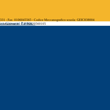
45331 - Fax: 0106045565 - Codice Meccanografico scuola: GEIC838004
San Giovanni Battista
.istruzione.it - C.F. 92020560105