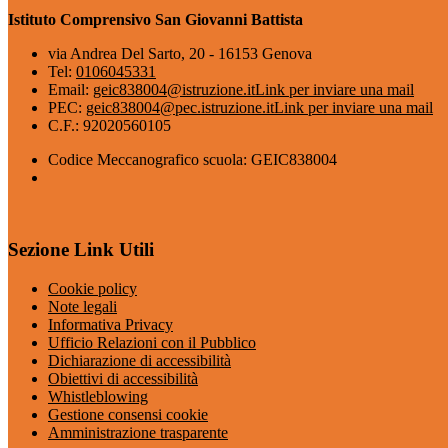
Istituto Comprensivo San Giovanni Battista
via Andrea Del Sarto, 20 - 16153 Genova
Tel:
0106045331
Email:
geic838004@istruzione.it
Link per inviare una mail
PEC:
geic838004@pec.istruzione.it
Link per inviare una mail
C.F.: 92020560105
Codice Meccanografico scuola: GEIC838004
Sezione Link Utili
Cookie policy
Note legali
Informativa Privacy
Ufficio Relazioni con il Pubblico
Dichiarazione di accessibilità
Obiettivi di accessibilità
Whistleblowing
Gestione consensi cookie
Amministrazione trasparente