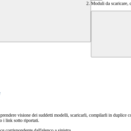
Moduli da scaricare, c
e
prendere visione dei suddetti modelli, scaricarli, compilarli in duplice co
i link sotto riportati.
ce corrispondente dall'elenco a sinistra.