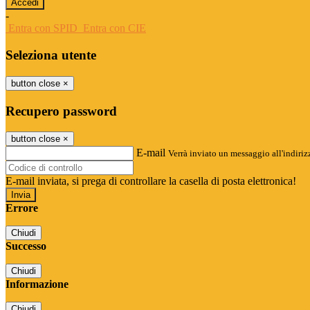
-
Entra con SPID
Entra con CIE
Seleziona utente
button close
×
Recupero password
button close
×
E-mail
Verrà inviato un messaggio all'indirizz
E-mail inviata, si prega di controllare la casella di posta elettronica!
Errore
Chiudi
Successo
Chiudi
Informazione
Chiudi