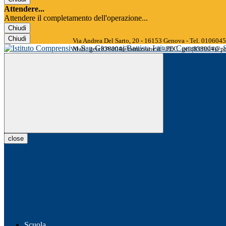
Attendere...
Attendere il completamento dell'operazione...
Chiudi
Chiudi
Via Andrea Del Sarto, 20 - 16153 Genova - Tel. 01060
Istituto Comprensivo
Mail: geic838004@istruzione.it - PEC: geic838004@pec
close
Scuola