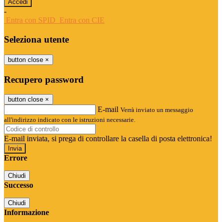
-
Entra con SPID
Entra con CIE
Seleziona utente
button close
×
Recupero password
button close
×
E-mail
Verrà inviato un messaggio
all'indirizzo indicato con le istruzioni necessarie.
E-mail inviata, si prega di controllare la casella di posta elettronica!
Errore
Chiudi
Successo
Chiudi
Informazione