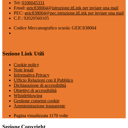
Tel:
0106045331
Email:
geic838004@istruzione.it
Link per inviare una mail
PEC:
geic838004@pec.istruzione.it
Link per inviare una mail
C.F.: 92020560105
Codice Meccanografico scuola: GEIC838004
Sezione Link Utili
Cookie policy
Note legali
Informativa Privacy
Ufficio Relazioni con il Pubblico
Dichiarazione di accessibilità
Obiettivi di accessibilità
Whistleblowing
Gestione consensi cookie
Amministrazione trasparente
Pagina visualizzata
1170
volte
Sezione Copyright