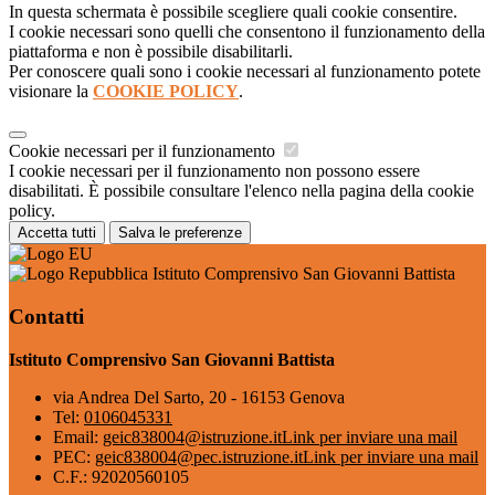
In questa schermata è possibile scegliere quali cookie consentire.
I cookie necessari sono quelli che consentono il funzionamento della
piattaforma e non è possibile disabilitarli.
Per conoscere quali sono i cookie necessari al funzionamento potete
visionare la
COOKIE POLICY
.
Cookie necessari per il funzionamento
I cookie necessari per il funzionamento non possono essere
disabilitati. È possibile consultare l'elenco nella pagina della cookie
policy.
Accetta tutti
Salva le preferenze
Istituto Comprensivo San Giovanni Battista
Contatti
Istituto Comprensivo San Giovanni Battista
via Andrea Del Sarto, 20 - 16153 Genova
Tel:
0106045331
Email:
geic838004@istruzione.it
Link per inviare una mail
PEC:
geic838004@pec.istruzione.it
Link per inviare una mail
C.F.: 92020560105