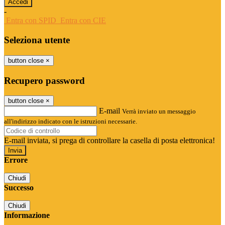
-
Entra con SPID
Entra con CIE
Seleziona utente
button close
×
Recupero password
button close
×
E-mail
Verrà inviato un messaggio
all'indirizzo indicato con le istruzioni necessarie.
E-mail inviata, si prega di controllare la casella di posta elettronica!
Errore
Chiudi
Successo
Chiudi
Informazione