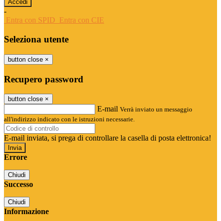
-
Entra con SPID
Entra con CIE
Seleziona utente
button close
×
Recupero password
button close
×
E-mail
Verrà inviato un messaggio
all'indirizzo indicato con le istruzioni necessarie.
E-mail inviata, si prega di controllare la casella di posta elettronica!
Errore
Chiudi
Successo
Chiudi
Informazione