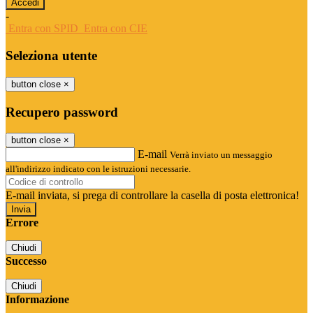
-
Entra con SPID
Entra con CIE
Seleziona utente
button close
×
Recupero password
button close
×
E-mail
Verrà inviato un messaggio
all'indirizzo indicato con le istruzioni necessarie.
E-mail inviata, si prega di controllare la casella di posta elettronica!
Errore
Chiudi
Successo
Chiudi
Informazione