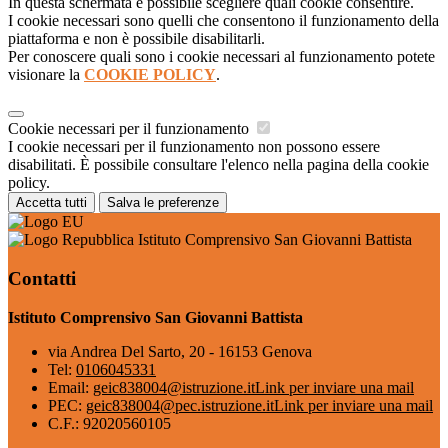
In questa schermata è possibile scegliere quali cookie consentire.
I cookie necessari sono quelli che consentono il funzionamento della
piattaforma e non è possibile disabilitarli.
Per conoscere quali sono i cookie necessari al funzionamento potete
visionare la
COOKIE POLICY
.
Cookie necessari per il funzionamento
I cookie necessari per il funzionamento non possono essere
disabilitati. È possibile consultare l'elenco nella pagina della cookie
policy.
Accetta tutti
Salva le preferenze
Istituto Comprensivo San Giovanni Battista
Contatti
Istituto Comprensivo San Giovanni Battista
via Andrea Del Sarto, 20 - 16153 Genova
Tel:
0106045331
Email:
geic838004@istruzione.it
Link per inviare una mail
PEC:
geic838004@pec.istruzione.it
Link per inviare una mail
C.F.: 92020560105