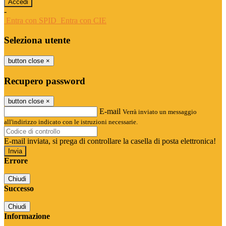
-
Entra con SPID
Entra con CIE
Seleziona utente
button close
×
Recupero password
button close
×
E-mail
Verrà inviato un messaggio
all'indirizzo indicato con le istruzioni necessarie.
E-mail inviata, si prega di controllare la casella di posta elettronica!
Errore
Chiudi
Successo
Chiudi
Informazione