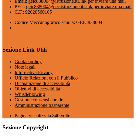
Email:
geic838004@istruzione.it
Link per inviare una mail
PEC:
geic838004@pec.istruzione.it
Link per inviare una mail
C.F.: 92020560105
Codice Meccanografico scuola: GEIC838004
Sezione Link Utili
Cookie policy
Note legali
Informativa Privacy
Ufficio Relazioni con il Pubblico
Dichiarazione di accessibilità
Obiettivi di accessibilità
Whistleblowing
Gestione consensi cookie
Amministrazione trasparente
Pagina visualizzata
840
volte
Sezione Copyright