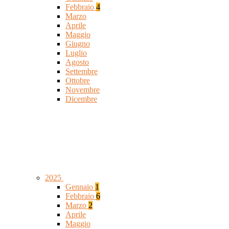
Febbraio
4
Marzo
Aprile
Maggio
Giugno
Luglio
Agosto
Settembre
Ottobre
Novembre
Dicembre
2025
Gennaio
1
Febbraio
6
Marzo
2
Aprile
Maggio