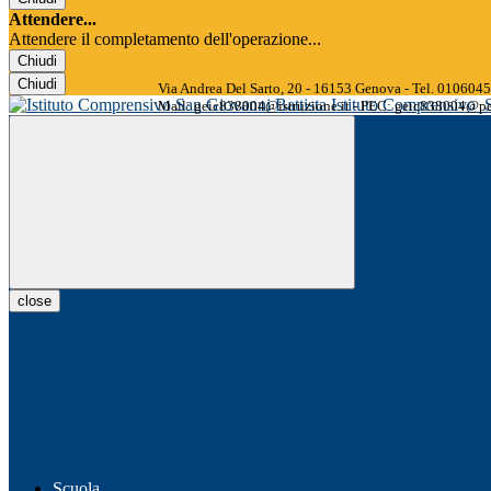
Attendere...
Attendere il completamento dell'operazione...
Chiudi
Chiudi
Via Andrea Del Sarto, 20 - 16153 Genova - Tel. 01060
Istituto Comprensivo
Mail: geic838004@istruzione.it - PEC: geic838004@pec
close
Scuola