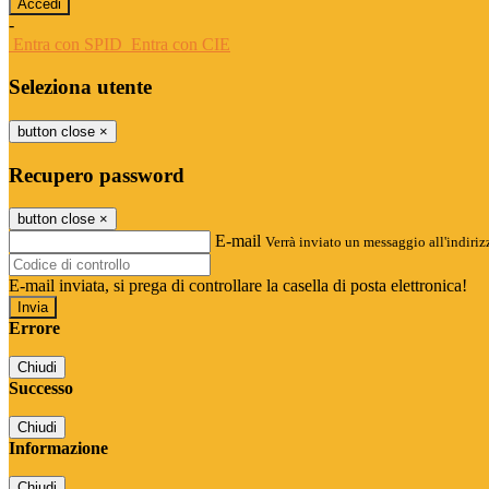
-
Entra con SPID
Entra con CIE
Seleziona utente
button close
×
Recupero password
button close
×
E-mail
Verrà inviato un messaggio all'indirizz
E-mail inviata, si prega di controllare la casella di posta elettronica!
Errore
Chiudi
Successo
Chiudi
Informazione
Chiudi