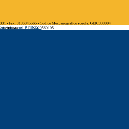
45331 - Fax: 0106045565 - Codice Meccanografico scuola: GEIC838004
San Giovanni Battista
.istruzione.it - C.F. 92020560105