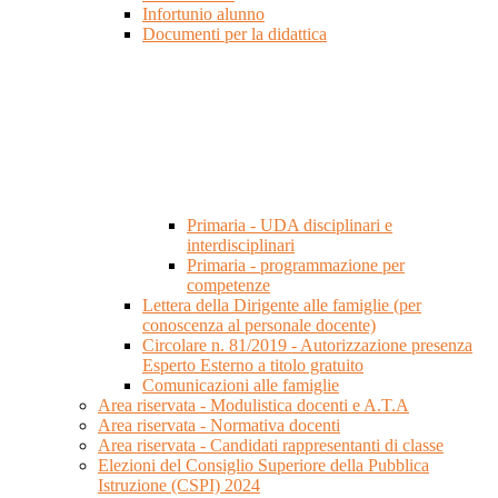
Infortunio alunno
Documenti per la didattica
Primaria - UDA disciplinari e
interdisciplinari
Primaria - programmazione per
competenze
Lettera della Dirigente alle famiglie (per
conoscenza al personale docente)
Circolare n. 81/2019 - Autorizzazione presenza
Esperto Esterno a titolo gratuito
Comunicazioni alle famiglie
Area riservata - Modulistica docenti e A.T.A
Area riservata - Normativa docenti
Area riservata - Candidati rappresentanti di classe
Elezioni del Consiglio Superiore della Pubblica
Istruzione (CSPI) 2024