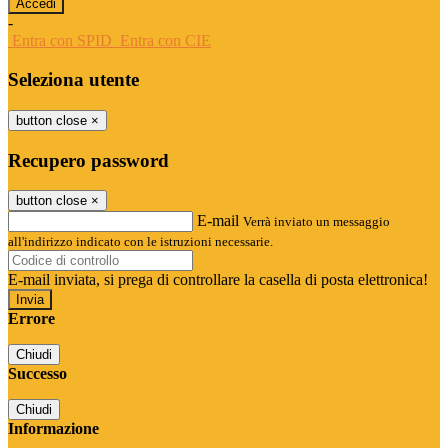
-
Entra con SPID
Entra con CIE
Seleziona utente
button close
×
Recupero password
button close
×
E-mail
Verrà inviato un messaggio
all'indirizzo indicato con le istruzioni necessarie.
E-mail inviata, si prega di controllare la casella di posta elettronica!
Errore
Chiudi
Successo
Chiudi
Informazione