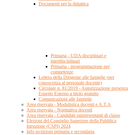
Documenti per la didattica
Primaria - UDA disciplinari e
interdisciplinari
Primaria - programmazione per
competenze
Lettera della Dirigente alle famiglie (per
conoscenza al personale docente)
Circolare n. 81/2019 - Autorizzazione presenza
Esperto Esterno a titolo gratuito
Comunicazioni alle famiglie
Area riservata - Modulistica docenti e A.T.A
Area riservata - Normativa docenti
Area riservata - Candidati rappresentanti di classe
Elezioni del Consiglio Superiore della Pubblica
Istruzione (CSPI) 2024
Info iscrizioni primaria e secondaria