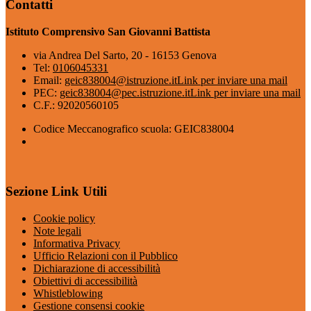
Contatti
Istituto Comprensivo San Giovanni Battista
via Andrea Del Sarto, 20 - 16153 Genova
Tel:
0106045331
Email:
geic838004@istruzione.it
Link per inviare una mail
PEC:
geic838004@pec.istruzione.it
Link per inviare una mail
C.F.: 92020560105
Codice Meccanografico scuola: GEIC838004
Sezione Link Utili
Cookie policy
Note legali
Informativa Privacy
Ufficio Relazioni con il Pubblico
Dichiarazione di accessibilità
Obiettivi di accessibilità
Whistleblowing
Gestione consensi cookie