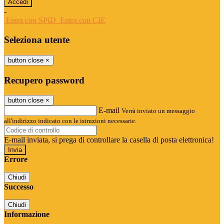
-
Entra con SPID
Entra con CIE
Seleziona utente
button close
×
Recupero password
button close
×
E-mail
Verrà inviato un messaggio
all'indirizzo indicato con le istruzioni necessarie.
E-mail inviata, si prega di controllare la casella di posta elettronica!
Errore
Chiudi
Successo
Chiudi
Informazione