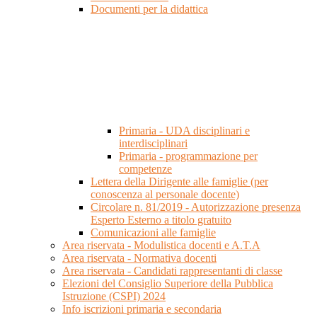
Documenti per la didattica
Primaria - UDA disciplinari e
interdisciplinari
Primaria - programmazione per
competenze
Lettera della Dirigente alle famiglie (per
conoscenza al personale docente)
Circolare n. 81/2019 - Autorizzazione presenza
Esperto Esterno a titolo gratuito
Comunicazioni alle famiglie
Area riservata - Modulistica docenti e A.T.A
Area riservata - Normativa docenti
Area riservata - Candidati rappresentanti di classe
Elezioni del Consiglio Superiore della Pubblica
Istruzione (CSPI) 2024
Info iscrizioni primaria e secondaria