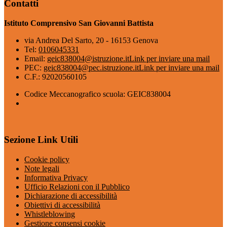
Contatti
Istituto Comprensivo San Giovanni Battista
via Andrea Del Sarto, 20 - 16153 Genova
Tel:
0106045331
Email:
geic838004@istruzione.it
Link per inviare una mail
PEC:
geic838004@pec.istruzione.it
Link per inviare una mail
C.F.: 92020560105
Codice Meccanografico scuola: GEIC838004
Sezione Link Utili
Cookie policy
Note legali
Informativa Privacy
Ufficio Relazioni con il Pubblico
Dichiarazione di accessibilità
Obiettivi di accessibilità
Whistleblowing
Gestione consensi cookie