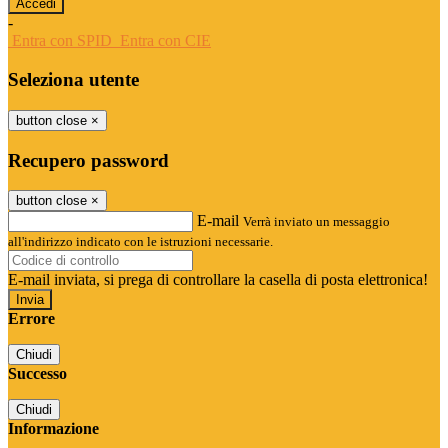
-
Entra con SPID
Entra con CIE
Seleziona utente
button close
×
Recupero password
button close
×
E-mail
Verrà inviato un messaggio
all'indirizzo indicato con le istruzioni necessarie.
E-mail inviata, si prega di controllare la casella di posta elettronica!
Errore
Chiudi
Successo
Chiudi
Informazione