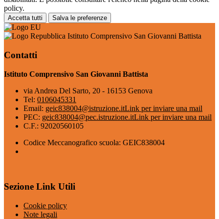
policy.
Accetta tutti
Salva le preferenze
Istituto Comprensivo San Giovanni Battista
Contatti
Istituto Comprensivo San Giovanni Battista
via Andrea Del Sarto, 20 - 16153 Genova
Tel:
0106045331
Email:
geic838004@istruzione.it
Link per inviare una mail
PEC:
geic838004@pec.istruzione.it
Link per inviare una mail
C.F.: 92020560105
Codice Meccanografico scuola: GEIC838004
Sezione Link Utili
Cookie policy
Note legali