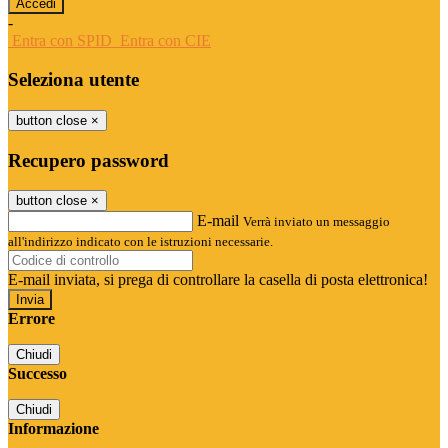
-
Entra con SPID
Entra con CIE
Seleziona utente
button close
×
Recupero password
button close
×
E-mail
Verrà inviato un messaggio
all'indirizzo indicato con le istruzioni necessarie.
E-mail inviata, si prega di controllare la casella di posta elettronica!
Errore
Chiudi
Successo
Chiudi
Informazione