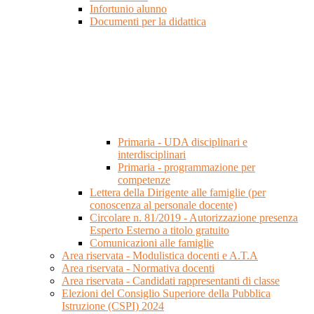
Infortunio alunno
Documenti per la didattica
Primaria - UDA disciplinari e
interdisciplinari
Primaria - programmazione per
competenze
Lettera della Dirigente alle famiglie (per
conoscenza al personale docente)
Circolare n. 81/2019 - Autorizzazione presenza
Esperto Esterno a titolo gratuito
Comunicazioni alle famiglie
Area riservata - Modulistica docenti e A.T.A
Area riservata - Normativa docenti
Area riservata - Candidati rappresentanti di classe
Elezioni del Consiglio Superiore della Pubblica
Istruzione (CSPI) 2024