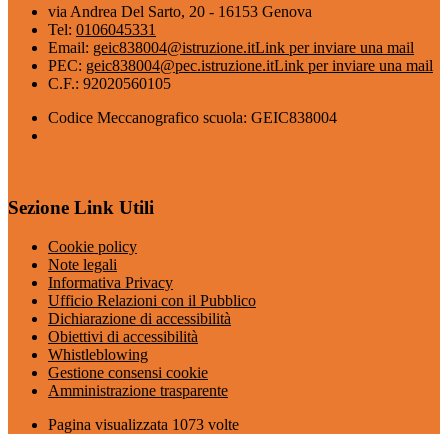
via Andrea Del Sarto, 20 - 16153 Genova
Tel:
0106045331
Email:
geic838004@istruzione.it
Link per inviare una mail
PEC:
geic838004@pec.istruzione.it
Link per inviare una mail
C.F.: 92020560105
Codice Meccanografico scuola: GEIC838004
Sezione Link Utili
Cookie policy
Note legali
Informativa Privacy
Ufficio Relazioni con il Pubblico
Dichiarazione di accessibilità
Obiettivi di accessibilità
Whistleblowing
Gestione consensi cookie
Amministrazione trasparente
Pagina visualizzata
1073
volte