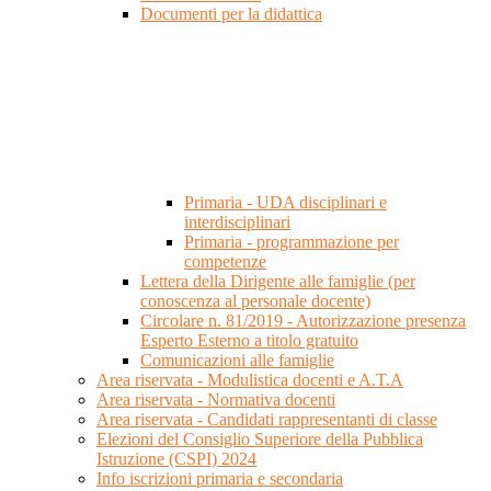
Documenti per la didattica
Primaria - UDA disciplinari e
interdisciplinari
Primaria - programmazione per
competenze
Lettera della Dirigente alle famiglie (per
conoscenza al personale docente)
Circolare n. 81/2019 - Autorizzazione presenza
Esperto Esterno a titolo gratuito
Comunicazioni alle famiglie
Area riservata - Modulistica docenti e A.T.A
Area riservata - Normativa docenti
Area riservata - Candidati rappresentanti di classe
Elezioni del Consiglio Superiore della Pubblica
Istruzione (CSPI) 2024
Info iscrizioni primaria e secondaria