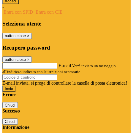
-
Entra con SPID
Entra con CIE
Seleziona utente
button close
×
Recupero password
button close
×
E-mail
Verrà inviato un messaggio
all'indirizzo indicato con le istruzioni necessarie.
E-mail inviata, si prega di controllare la casella di posta elettronica!
Errore
Chiudi
Successo
Chiudi
Informazione