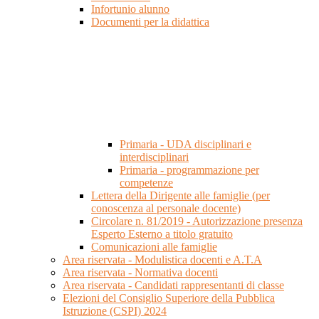
Infortunio alunno
Documenti per la didattica
Primaria - UDA disciplinari e
interdisciplinari
Primaria - programmazione per
competenze
Lettera della Dirigente alle famiglie (per
conoscenza al personale docente)
Circolare n. 81/2019 - Autorizzazione presenza
Esperto Esterno a titolo gratuito
Comunicazioni alle famiglie
Area riservata - Modulistica docenti e A.T.A
Area riservata - Normativa docenti
Area riservata - Candidati rappresentanti di classe
Elezioni del Consiglio Superiore della Pubblica
Istruzione (CSPI) 2024