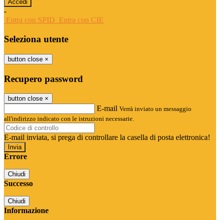
-
Entra con SPID
Entra con CIE
Seleziona utente
button close
×
Recupero password
button close
×
E-mail
Verrà inviato un messaggio
all'indirizzo indicato con le istruzioni necessarie.
E-mail inviata, si prega di controllare la casella di posta elettronica!
Errore
Chiudi
Successo
Chiudi
Informazione