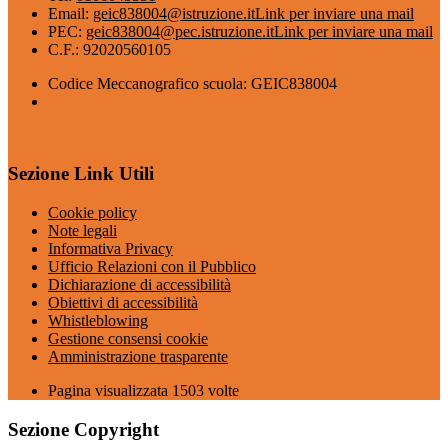
Email:
geic838004@istruzione.it
Link per inviare una mail
PEC:
geic838004@pec.istruzione.it
Link per inviare una mail
C.F.: 92020560105
Codice Meccanografico scuola: GEIC838004
Sezione Link Utili
Cookie policy
Note legali
Informativa Privacy
Ufficio Relazioni con il Pubblico
Dichiarazione di accessibilità
Obiettivi di accessibilità
Whistleblowing
Gestione consensi cookie
Amministrazione trasparente
Pagina visualizzata
1503
volte
Sezione Copyright