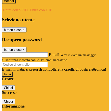
-
Entra con SPID
Entra con CIE
Seleziona utente
button close
×
Recupero password
button close
×
E-mail
Verrà inviato un messaggio
all'indirizzo indicato con le istruzioni necessarie.
E-mail inviata, si prega di controllare la casella di posta elettronica!
Errore
Chiudi
Successo
Chiudi
Informazione