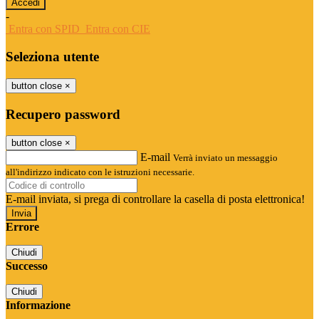
-
Entra con SPID
Entra con CIE
Seleziona utente
button close
×
Recupero password
button close
×
E-mail
Verrà inviato un messaggio
all'indirizzo indicato con le istruzioni necessarie.
E-mail inviata, si prega di controllare la casella di posta elettronica!
Errore
Chiudi
Successo
Chiudi
Informazione