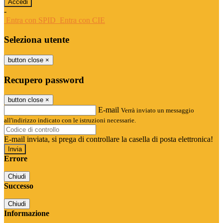
-
Entra con SPID
Entra con CIE
Seleziona utente
button close
×
Recupero password
button close
×
E-mail
Verrà inviato un messaggio
all'indirizzo indicato con le istruzioni necessarie.
E-mail inviata, si prega di controllare la casella di posta elettronica!
Errore
Chiudi
Successo
Chiudi
Informazione