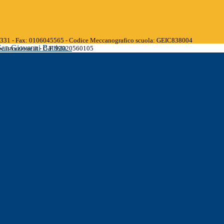
45331 - Fax: 0106045565 - Codice Meccanografico scuola: GEIC838004
San Giovanni Battista
.istruzione.it - C.F. 92020560105