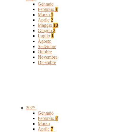
Gennaio
Febbraio
1
Marzo
1
Aprile
2
Maggio
10
Giugno
2
Luglio
1
Agosto
Settembre
Ottobre
Novembre
Dicembre
2025
Gennaio
Febbraio
2
Marzo
Aprile
7