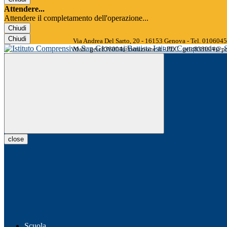
Attendere...
Attendere il completamento dell'operazione...
Chiudi
Chiudi
Via Andrea Del Sarto, 20 - 16153 Genova - Tel. 01060
Istituto Comprensivo
Mail: geic838004@istruzione.it - PEC: geic838004@pec
close
Scuola