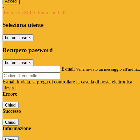
-
Entra con SPID
Entra con CIE
Seleziona utente
button close
×
Recupero password
button close
×
E-mail
Verrà inviato un messaggio all'indirizz
E-mail inviata, si prega di controllare la casella di posta elettronica!
Errore
Chiudi
Successo
Chiudi
Informazione
Chiudi