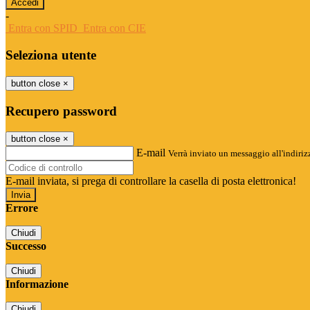
-
Entra con SPID
Entra con CIE
Seleziona utente
button close
×
Recupero password
button close
×
E-mail
Verrà inviato un messaggio all'indirizz
E-mail inviata, si prega di controllare la casella di posta elettronica!
Errore
Chiudi
Successo
Chiudi
Informazione
Chiudi