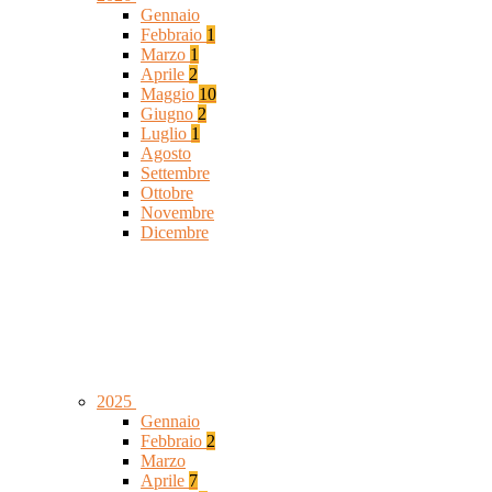
Gennaio
Febbraio
1
Marzo
1
Aprile
2
Maggio
10
Giugno
2
Luglio
1
Agosto
Settembre
Ottobre
Novembre
Dicembre
2025
Gennaio
Febbraio
2
Marzo
Aprile
7