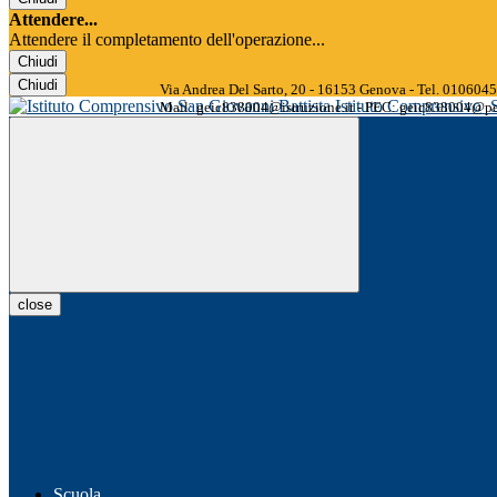
Attendere...
Attendere il completamento dell'operazione...
Chiudi
Chiudi
Via Andrea Del Sarto, 20 - 16153 Genova - Tel. 01060
Istituto Comprensivo
Mail: geic838004@istruzione.it - PEC: geic838004@pec
close
Scuola