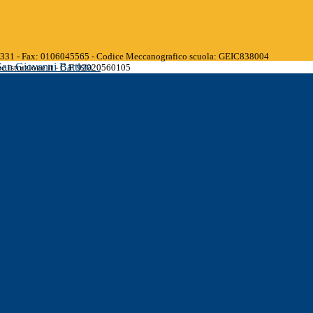
45331 - Fax: 0106045565 - Codice Meccanografico scuola: GEIC838004
San Giovanni Battista
.istruzione.it - C.F. 92020560105