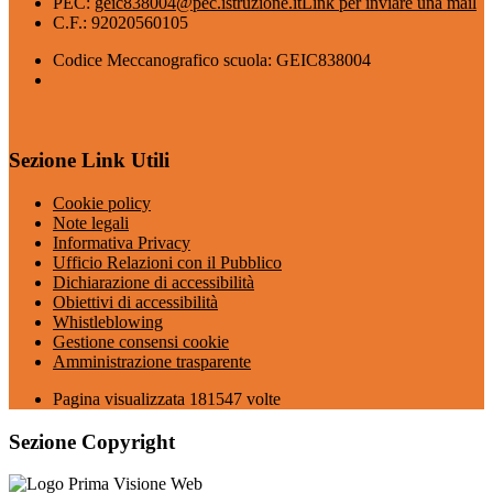
PEC:
geic838004@pec.istruzione.it
Link per inviare una mail
C.F.: 92020560105
Codice Meccanografico scuola: GEIC838004
Sezione Link Utili
Cookie policy
Note legali
Informativa Privacy
Ufficio Relazioni con il Pubblico
Dichiarazione di accessibilità
Obiettivi di accessibilità
Whistleblowing
Gestione consensi cookie
Amministrazione trasparente
Pagina visualizzata
181547
volte
Sezione Copyright