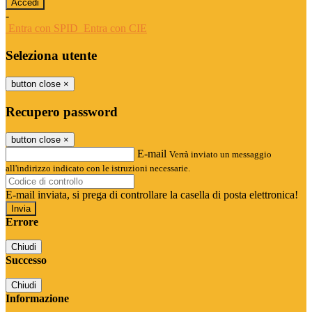
-
Entra con SPID
Entra con CIE
Seleziona utente
button close
×
Recupero password
button close
×
E-mail
Verrà inviato un messaggio
all'indirizzo indicato con le istruzioni necessarie.
E-mail inviata, si prega di controllare la casella di posta elettronica!
Errore
Chiudi
Successo
Chiudi
Informazione