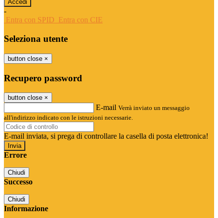
-
Entra con SPID
Entra con CIE
Seleziona utente
button close
×
Recupero password
button close
×
E-mail
Verrà inviato un messaggio
all'indirizzo indicato con le istruzioni necessarie.
E-mail inviata, si prega di controllare la casella di posta elettronica!
Errore
Chiudi
Successo
Chiudi
Informazione