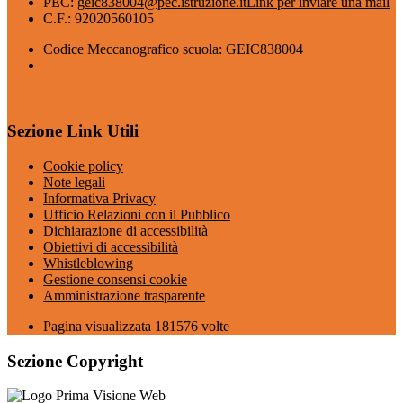
PEC:
geic838004@pec.istruzione.it
Link per inviare una mail
C.F.: 92020560105
Codice Meccanografico scuola: GEIC838004
Sezione Link Utili
Cookie policy
Note legali
Informativa Privacy
Ufficio Relazioni con il Pubblico
Dichiarazione di accessibilità
Obiettivi di accessibilità
Whistleblowing
Gestione consensi cookie
Amministrazione trasparente
Pagina visualizzata
181576
volte
Sezione Copyright