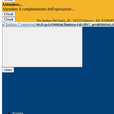
Attendere...
Attendere il completamento dell'operazione...
Chiudi
Chiudi
Via Andrea Del Sarto, 20 - 16153 Genova - Tel. 01060
Istituto Comprensivo
Mail: geic838004@istruzione.it - PEC: geic838004@pec
close
Scuola