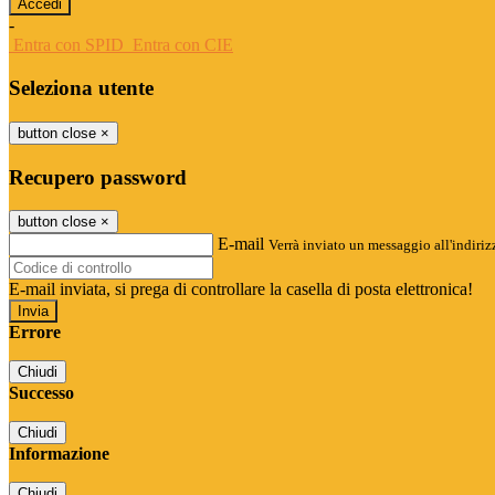
-
Entra con SPID
Entra con CIE
Seleziona utente
button close
×
Recupero password
button close
×
E-mail
Verrà inviato un messaggio all'indirizz
E-mail inviata, si prega di controllare la casella di posta elettronica!
Errore
Chiudi
Successo
Chiudi
Informazione
Chiudi