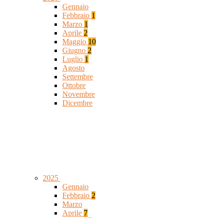
Gennaio
Febbraio
1
Marzo
1
Aprile
2
Maggio
10
Giugno
2
Luglio
1
Agosto
Settembre
Ottobre
Novembre
Dicembre
2025
Gennaio
Febbraio
2
Marzo
Aprile
7