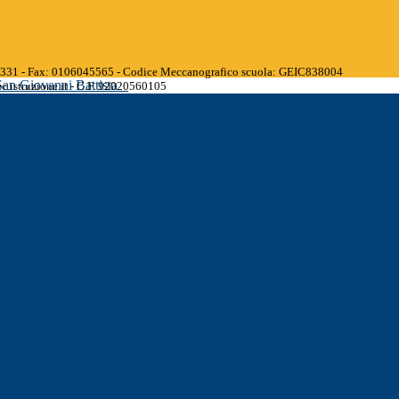
45331 - Fax: 0106045565 - Codice Meccanografico scuola: GEIC838004
San Giovanni Battista
.istruzione.it - C.F. 92020560105