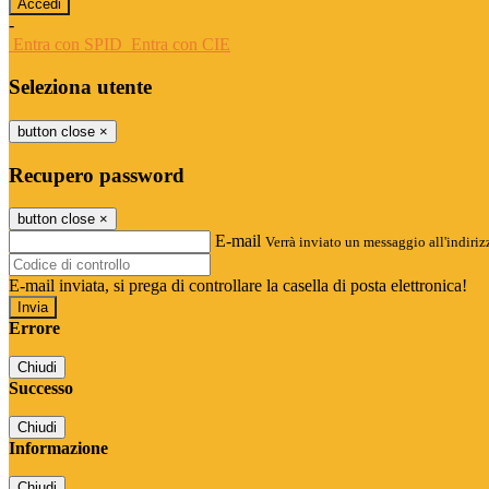
-
Entra con SPID
Entra con CIE
Seleziona utente
button close
×
Recupero password
button close
×
E-mail
Verrà inviato un messaggio all'indirizz
E-mail inviata, si prega di controllare la casella di posta elettronica!
Errore
Chiudi
Successo
Chiudi
Informazione
Chiudi