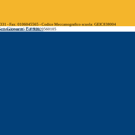
45331 - Fax: 0106045565 - Codice Meccanografico scuola: GEIC838004
San Giovanni Battista
.istruzione.it - C.F. 92020560105