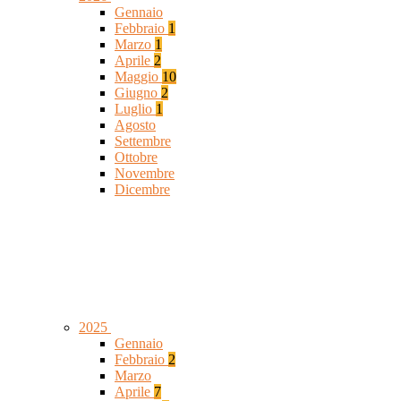
Gennaio
Febbraio
1
Marzo
1
Aprile
2
Maggio
10
Giugno
2
Luglio
1
Agosto
Settembre
Ottobre
Novembre
Dicembre
2025
Gennaio
Febbraio
2
Marzo
Aprile
7