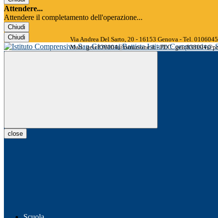
Attendere...
Attendere il completamento dell'operazione...
Chiudi
Chiudi
Via Andrea Del Sarto, 20 - 16153 Genova - Tel. 01060
Istituto Comprensivo
Mail: geic838004@istruzione.it - PEC: geic838004@pec
close
Scuola