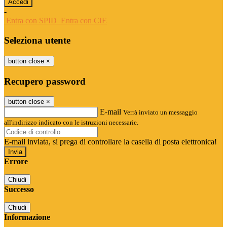
-
Entra con SPID
Entra con CIE
Seleziona utente
button close
×
Recupero password
button close
×
E-mail
Verrà inviato un messaggio
all'indirizzo indicato con le istruzioni necessarie.
E-mail inviata, si prega di controllare la casella di posta elettronica!
Errore
Chiudi
Successo
Chiudi
Informazione