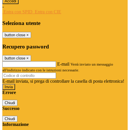
-
Entra con SPID
Entra con CIE
Seleziona utente
button close
×
Recupero password
button close
×
E-mail
Verrà inviato un messaggio
all'indirizzo indicato con le istruzioni necessarie.
E-mail inviata, si prega di controllare la casella di posta elettronica!
Errore
Chiudi
Successo
Chiudi
Informazione