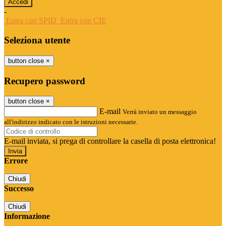
-
Entra con SPID
Entra con CIE
Seleziona utente
button close
×
Recupero password
button close
×
E-mail
Verrà inviato un messaggio
all'indirizzo indicato con le istruzioni necessarie.
E-mail inviata, si prega di controllare la casella di posta elettronica!
Errore
Chiudi
Successo
Chiudi
Informazione