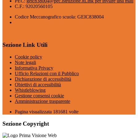
PEC:
geic838004@pec.istruzione.it
Link per inviare una mail
C.F.: 92020560105
Codice Meccanografico scuola: GEIC838004
Sezione Link Utili
Cookie policy
Note legali
Informativa Privacy
Ufficio Relazioni con il Pubblico
Dichiarazione di accessibilità
Obiettivi di accessibilità
Whistleblowing
Gestione consensi cookie
Amministrazione trasparente
Pagina visualizzata
181681
volte
Sezione Copyright